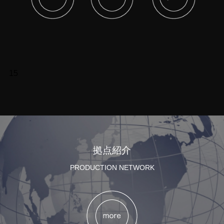
15
拠点紹介
PRODUCTION NETWORK